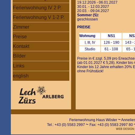
19.12.2026 - 06.01.2027
30.01. - 12.03.2027
Ferienwohnung IV 2 P.
20.03. - 09.04.2027
Sommer (S):
Ferienwohnung V 1-2 P.
geschlossen
Zimmer
PREISE
Wohnung
NS1
NS
Preise
I, III, IV
126 - 190
143 -
Kontakt
Studio
61 - 108
65 - 
Bilder
Preise in € zzgl. 5,09 pro Erwachse
(ab 01.01.2027 € 5,28). Kinder bis 4
Links
Kinder bis 12 Jahre erhalten 20% 
ohne Frühstück!
english
~
Ferienwohnung Haus Wöster
Annelie
~
Tel.: +43 (0) 5583 2997
Fax: +43 (0) 5583 2997 80
WEB DESIGN: w