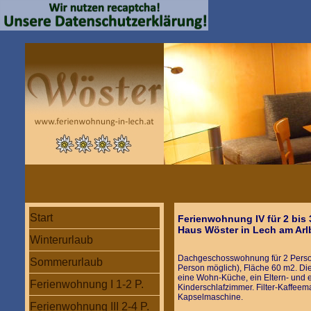
Start
Ferienwohnung IV für 2 bis
Haus Wöster in Lech am Arl
Winterurlaub
Dachgeschosswohnung für 2 Persone
Sommerurlaub
Person möglich), Fläche 60 m2. D
eine Wohn-Küche, ein Eltern- und 
Ferienwohnung I 1-2 P.
Kinderschlafzimmer.
Filter-Kaffee
Kapselmaschine
.
Ferienwohnung III 2-4 P.