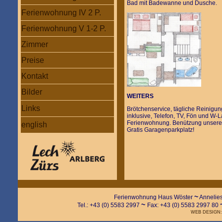
Bad mit Badewanne und Dusche.
Ferienwohnung IV 2 P.
Ferienwohnung V 1-2 P.
Zimmer
Preise
Kontakt
Bilder
WEITERS
Links
Brötchenservice, tägliche Reinigu
inklusive, Telefon, TV, Fön und W-L
Ferienwohnung. Benützung unserer 
english
Gratis Garagenparkplatz!
~
Ferienwohnung Haus Wöster
Annelie
~
Tel.: +43 (0) 5583 2997
Fax: +43 (0) 5583 2997 80
WEB DESIGN: w